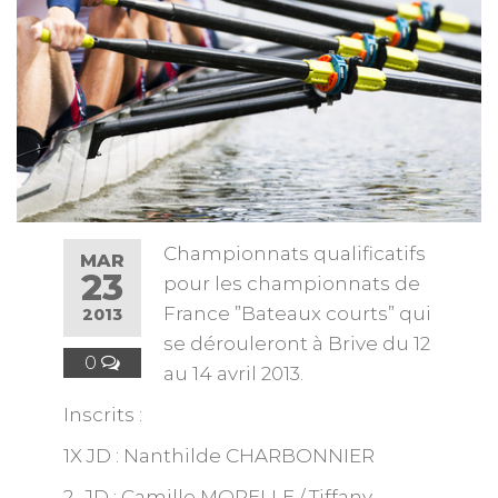
Championnats qualificatifs
MAR
23
pour les championnats de
France ”Bateaux courts” qui
2013
se dérouleront à Brive du 12
0
au 14 avril 2013.
Inscrits :
1X JD : Nanthilde CHARBONNIER
2- JD : Camille MORELLE / Tiffany