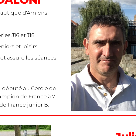
Nautique d'Amiens.
ies J16 et J18.
iors et loisirs.
s
et assure les séances
a débuté au Cercle de
champion de France à 7
de France junior B.