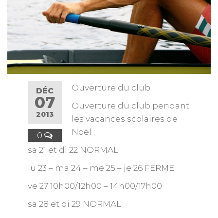
Ouverture du club…
DÉC
07
Ouverture du club pendant
2013
les vacances scolaires de
Noël :
0
sa 21 et di 22 NORMAL
lu 23 – ma 24 – me 25 – je 26 FERME
ve 27 10h00/12h00 – 14h00/17h00
sa 28 et di 29 NORMAL