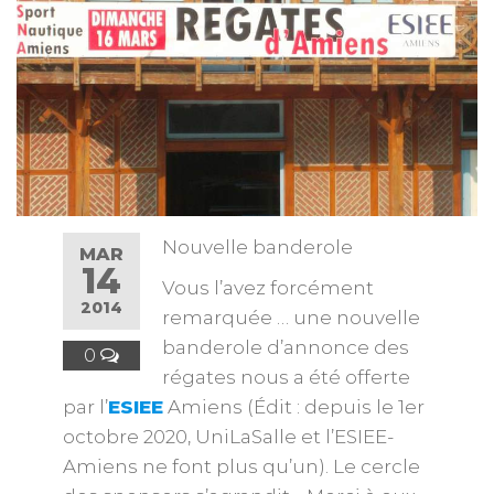
Nouvelle banderole
MAR
14
Vous l’avez forcément
2014
remarquée … une nouvelle
banderole d’annonce des
0
régates nous a été offerte
par l’
ESIEE
Amiens (Édit : depuis le 1er
octobre 2020, UniLaSalle et l’ESIEE-
Amiens ne font plus qu’un). Le cercle