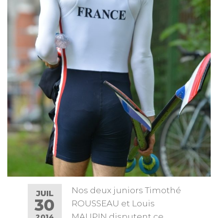
Nos deux juniors Timothé
JUIL
30
ROUSSEAU et Louis
MAUPIN disputent ce
2014