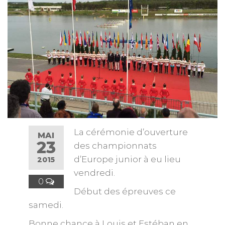
La cérémonie d’ouverture
MAI
23
des championnats
d’Europe junior à eu lieu
2015
vendredi.
0
Début des épreuves ce
samedi.
Bonne chance à Louis et Estéban en