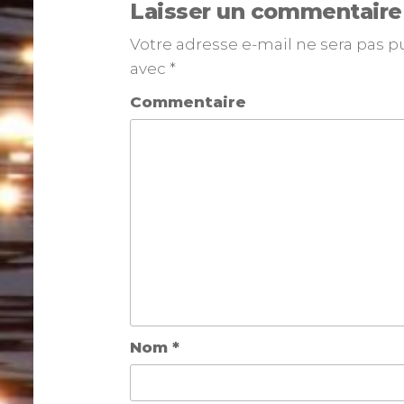
Laisser un commentaire
Votre adresse e-mail ne sera pas p
avec
*
Commentaire
Nom
*