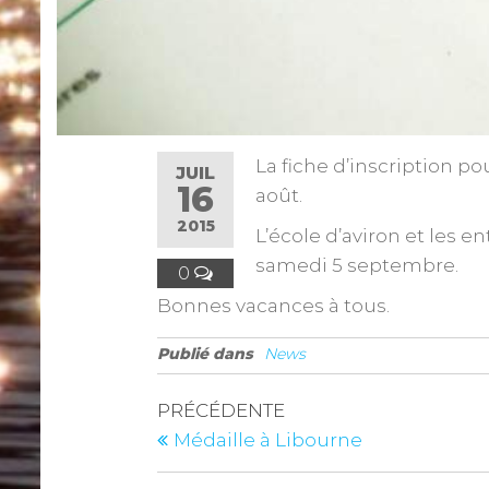
La fiche d’inscription p
JUIL
16
août.
2015
L’école d’aviron et les e
samedi 5 septembre.
0
Bonnes vacances à tous.
Publié dans
News
PRÉCÉDENTE
Médaille à Libourne