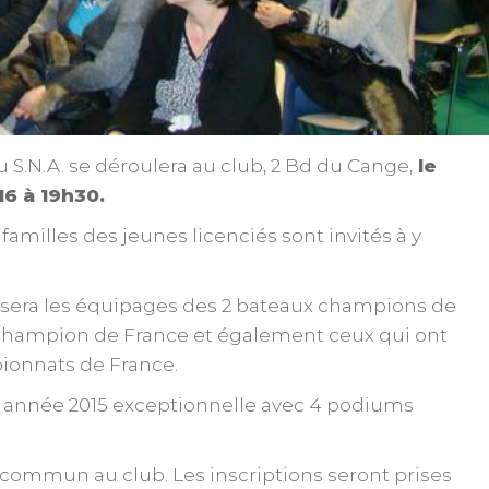
S.N.A. se déroulera au club, 2 Bd du Cange,
le
16 à 19h30.
familles des jeunes licenciés sont invités à y
nsera les équipages des 2 bateaux champions de
 champion de France et également ceux qui ont
pionnats de France.
e année 2015 exceptionnelle avec 4 podiums
en commun au club. Les inscriptions seront prises