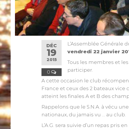
L’Assemblée Générale du 
DÉC
19
vendredi 22 janvier 20
2015
Tous les membres et les 
participer.
0
A cette occasion le club récompe
France et ceux des 2 bateaux vice
atteint les finales A et B des cham
Rappelons que le S.N.A. à vécu un
nationaux, du jamais vu … au club.
L’A.G. sera suivie d’un repas pris 