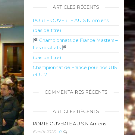
ARTICLES RÉCENTS
PORTE OUVERTE AU S.N.Amiens
(pas de titre)
Championnats de France Masters –
Les résultats
(pas de titre)
Championnat de France pour nos U15
et U17
COMMENTAIRES RÉCENTS
ARTICLES RÉCENTS
PORTE OUVERTE AU S.N.Amiens
6 août 2026
0