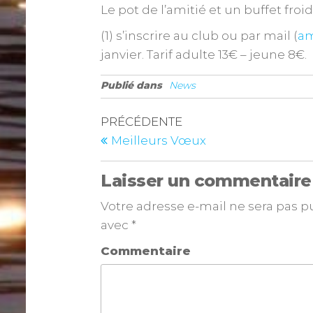
Le pot de l’amitié et un buffet froid
(1) s’inscrire au club ou par mail (
am
janvier. Tarif adulte 13€ – jeune 8€.
Publié dans
News
PRÉCÉDENTE
Meilleurs Vœux
Laisser un commentaire
Votre adresse e-mail ne sera pas p
avec
*
Commentaire