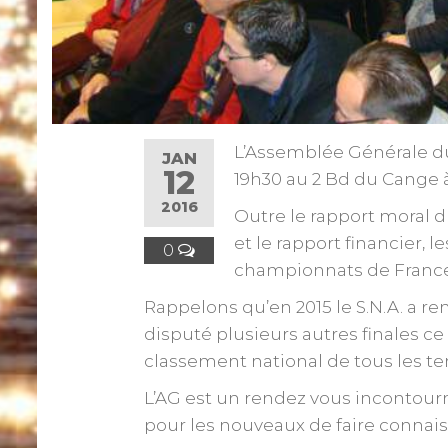
L’Assemblée Générale du S
JAN
12
19h30 au 2 Bd du Cange 
2016
Outre le rapport moral d
et le rapport financier, 
0
championnats de Franc
Rappelons qu’en 2015 le S.N.A. a re
disputé plusieurs autres finales ce
classement national de tous les t
L’AG est un rendez vous incontourn
pour les nouveaux de faire connai