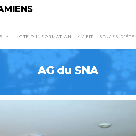
AMIENS
S
NOTE D’INFORMATION
AVIFIT
STAGES D’ÉTÉ
AG du SNA