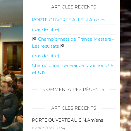
ARTICLES RÉCENTS
PORTE OUVERTE AU S.N.Amiens
(pas de titre)
Championnats de France Masters –
Les résultats
(pas de titre)
Championnat de France pour nos U15
et U17
COMMENTAIRES RÉCENTS
ARTICLES RÉCENTS
PORTE OUVERTE AU S.N.Amiens
6 août 2026
0