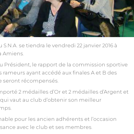
.N.A. se tiendra le vendredi 22 janvier 2016 à
à Amiens.
u Président, le rapport de la commission sportive
les rameurs ayant accédé aux finales A et B des
e seront récompensés.
mporté 2 médailles d’Or et 2 médailles d’Argent et
 qui vaut au club d’obtenir son meilleur
emps.
able pour les ancien adhérents et l’occasion
ssance avec le club et ses membres.