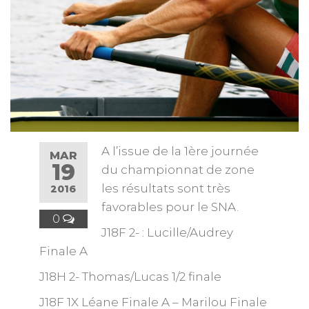
A l’issue de la 1ère journée
MAR
19
du championnat de zone
les résultats sont très
2016
favorables pour le SNA.
0
J18F 2- : Lucille/Audrey
Finale A
J18H 2- Thomas/Lucas 1/2 finale
J18F 1X Léane Finale A – Marilou Finale