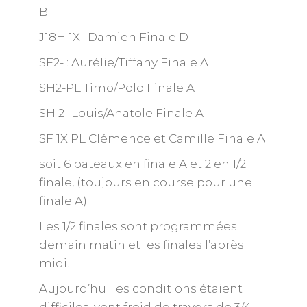
B
J18H 1X : Damien Finale D
SF2- : Aurélie/Tiffany Finale A
SH2-PL Timo/Polo Finale A
SH 2- Louis/Anatole Finale A
SF 1X PL Clémence et Camille Finale A
soit 6 bateaux en finale A et 2 en 1/2
finale, (toujours en course pour une
finale A)
Les 1/2 finales sont programmées
demain matin et les finales l’après
midi.
Aujourd’hui les conditions étaient
difficiles, vent froid de travers de 3/4