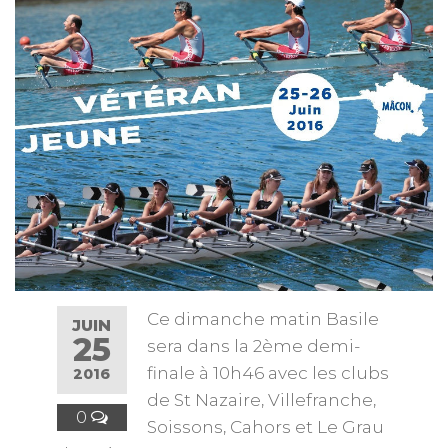
Ce dimanche matin Basile
JUIN
25
sera dans la 2ème demi-
finale à 10h46 avec les clubs
2016
de St Nazaire, Villefranche,
0
Soissons, Cahors et Le Grau