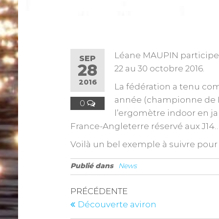
Léane MAUPIN participer
SEP
28
22 au 30 octobre 2016.
2016
La fédération a tenu com
année (championne de Fr
0
l’ergomètre indoor en ja
France-Angleterre réservé aux J14…
Voilà un bel exemple à suivre pour 
Publié dans
News
PRÉCÉDENTE
Découverte aviron