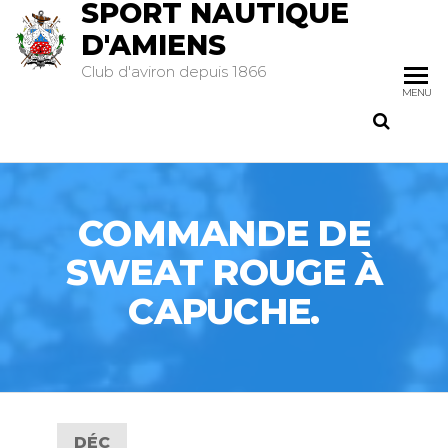
SPORT NAUTIQUE
D'AMIENS
Club d'aviron depuis 1866
MENU
COMMANDE DE
SWEAT ROUGE À
CAPUCHE.
DÉC