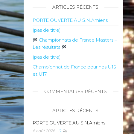
ARTICLES RÉCENTS
PORTE OUVERTE AU S.N.Amiens
(pas de titre)
Championnats de France Masters –
Les résultats
(pas de titre)
Championnat de France pour nos U15
et U17
COMMENTAIRES RÉCENTS
ARTICLES RÉCENTS
PORTE OUVERTE AU S.N.Amiens
6 août 2026
0