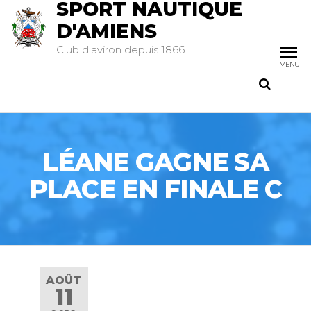
SPORT NAUTIQUE
D'AMIENS
Club d'aviron depuis 1866
MENU
LÉANE GAGNE SA
PLACE EN FINALE C
AOÛT
11