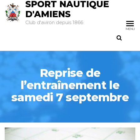
SPORT NAUTIQUE
D'AMIENS
Club d'aviron depuis 1866
MENU
Reprise de
l’entraînement le
samedi 7 septembre