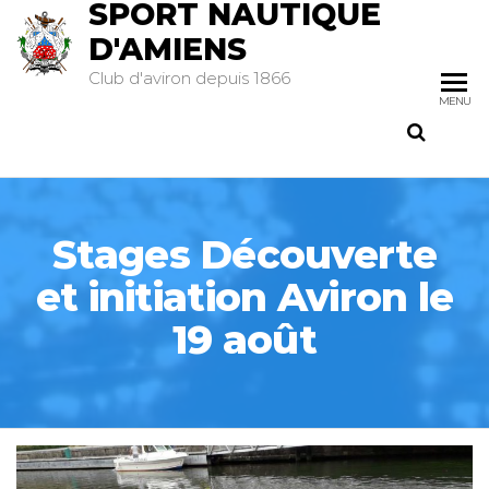
SPORT NAUTIQUE
D'AMIENS
Club d'aviron depuis 1866
MENU
Stages Découverte
et initiation Aviron le
19 août