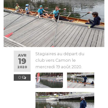
Stagiaires au départ du
AVR
19
club vers Camon le
mercredi 19 août 2020.
2020
0