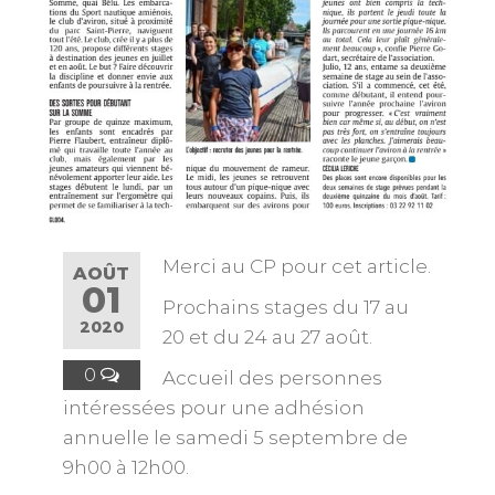
Merci au CP pour cet article.
AOÛT
01
Prochains stages du 17 au
2020
20 et du 24 au 27 août.
0
Accueil des personnes
intéressées pour une adhésion
annuelle le samedi 5 septembre de
9h00 à 12h00.