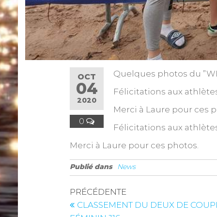
Quelques photos du ”WE h
OCT
04
Félicitations aux athlèt
2020
Merci à Laure pour ces p
0
Félicitations aux athlèt
Merci à Laure pour ces photos.
Publié dans
News
PRÉCÉDENTE
CLASSEMENT DU DEUX DE COUP