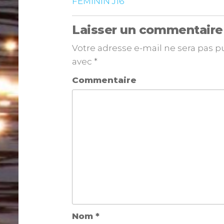
FÉMININ J16
Laisser un commentaire
Votre adresse e-mail ne sera pas p
avec
*
Commentaire
Nom
*