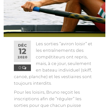
Les sorties ”aviron loisir” et
DÉC
12
les entraînements des
compétiteurs ont repris,
2020
mais, à ce jour, seulement
0
en bateau individuel (skiff,
canoë, planche) et les vestiaires sont
toujours interdits.
Pour les loisirs, Bruno reçoit les
inscriptions afin de ”réguler” les
sorties pour que chacun puisse