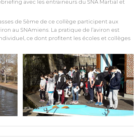
ébriefing avec les entraineurs du SNA Martial et
lasses de 5ème de ce collège participent aux
aviron au SNAmiens. La pratique de l’aviron est
ividuel, ce dont profitent les écoles et collèges