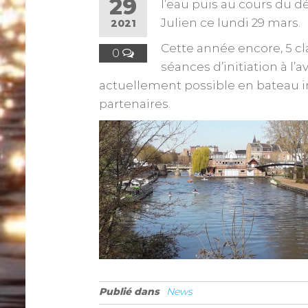
29
l’eau puis au cours du d
Julien ce lundi 29 mars.
2021
Cette année encore, 5 c
0
séances d’initiation à l’
actuellement possible en bateau ind
partenaires.
Publié dans
News