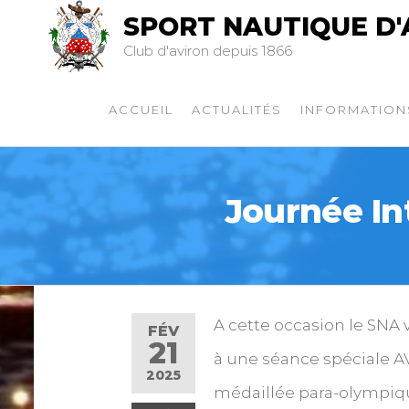
SPORT NAUTIQUE D'
Club d'aviron depuis 1866
ACCUEIL
ACTUALITÉS
INFORMATION
Journée In
A cette occasion le SNA 
FÉV
21
à une séance spéciale AV
2025
médaillée para-olympiq