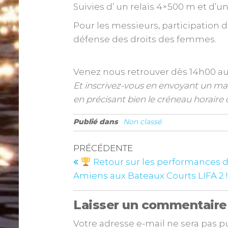
Suivies d’ un relais 4×500 m et d’
Pour les messieurs, participation d
défense des droits des femmes.
Venez nous retrouver dès 14h00 au 2
Et inscrivez-vous en envoyant un ma
en précisant bien le créneau horaire 
Publié dans
Non classé
PRÉCÉDENTE
Retour sur les performances 
Amiens aux Bateaux Courts LIFA 2 
Laisser un commentaire
Votre adresse e-mail ne sera pas p