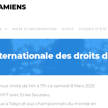
AMIENS
S
NOTE D’INFORMATION
AVIFIT
STAGES D’ÉTÉ
ternationale des droits
vous invite de 14h à 17h ce samedi 8 Mars 2025
IFIT avec Erika Sauzeau,
ue à Tokyo et aux championnats du monde en