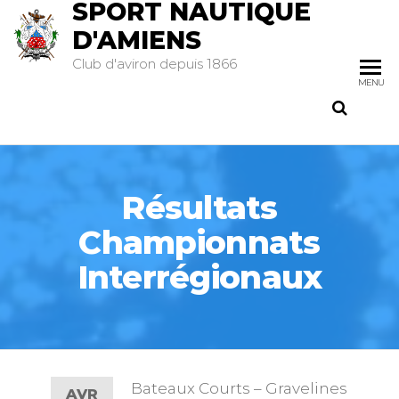
SPORT NAUTIQUE
D'AMIENS
Club d'aviron depuis 1866
MENU
Résultats
Championnats
Interrégionaux
Bateaux Courts – Gravelines
AVR