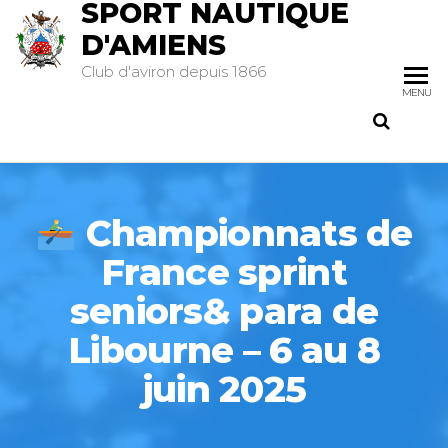
SPORT NAUTIQUE
D'AMIENS
Club d'aviron depuis 1866
MENU
Championnats de
France sprint
seniors& para de
Libourne – 6 au 8
juin 2025