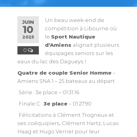
Un beau week-end de
JUIN
10
compétition à Libourne où
le
Sport Nautique
2025
d’Amiens
alignait plusieurs
0
équipages seniors sur les
eaux du lac des Dagueys !
Quatre de couple Senior Homme
–
Amiens SNA 1 – 25 bateaux au départ
Série : 3e place – 01:31.16
Finale C :
3e place
– 01:27.90
Félicitations à Clément Trogneux et
ses coéquipiers, Clément Hartz, Lucas
Haag et Hugo Verrier pour leur