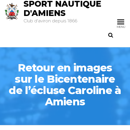
SPORT NAUTIQUE
D'AMIENS
Club d'aviron depuis 1866
MENU
Retour en images
sur le Bicentenaire
de l’écluse Caroline à
Amiens