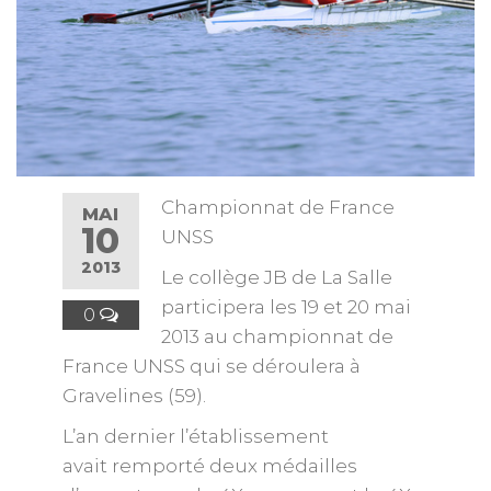
Championnat de France
MAI
10
UNSS
2013
Le collège JB de La Salle
participera les 19 et 20 mai
0
2013 au championnat de
France UNSS qui se déroulera à
Gravelines (59).
L’an dernier l’établissement
avait remporté deux médailles