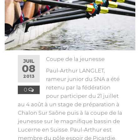
Coupe de la jeunesse
JUIL
08
Paul-Arthur LANGLET,
2013
rameur junior du SNA a été
retenu par la fédération
0
pour participer du 21 juillet
au 4 août à un stage de préparation à
Chalon Sur Saône puis à la coupe de la
jeunesse sur le magnifique bassin de
Lucerne en Suisse. Paul-Arthur est
membre du pôle espoir de Picardie.