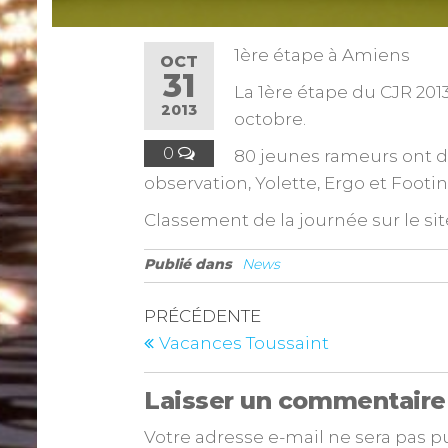
1ère étape à Amiens
OCT
31
La 1ère étape du CJR 201
2013
octobre.
0
80 jeunes rameurs ont di
observation, Yolette, Ergo et Footi
Classement de la journée sur le site
Publié dans
News
PRÉCÉDENTE
Vacances Toussaint
Laisser un commentaire
Votre adresse e-mail ne sera pas p