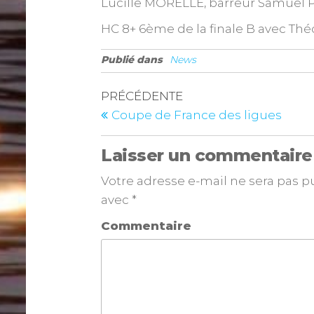
Lucille MORELLE, barreur Samuel 
HC 8+ 6ème de la finale B avec T
Publié dans
News
PRÉCÉDENTE
Coupe de France des ligues
Laisser un commentaire
Votre adresse e-mail ne sera pas p
avec
*
Commentaire