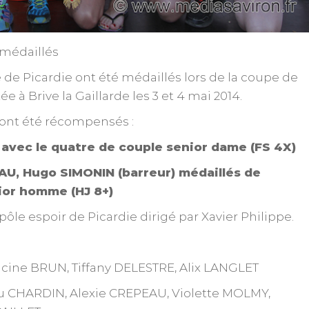
médaillés
 de Picardie ont été médaillés lors de la coupe de
e à Brive la Gaillarde les 3 et 4 mai 2014.
ont été récompensés :
avec le quatre de couple senior dame (FS 4X)
U, Hugo SIMONIN (barreur) médaillés de
ior homme (HJ 8+)
le espoir de Picardie dirigé par Xavier Philippe.
pucine BRUN, Tiffany DELESTRE, Alix LANGLET
ou CHARDIN, Alexie CREPEAU, Violette MOLMY,