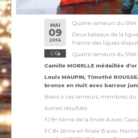
Quatre rameurs du SNA 
MAI
09
Deux bateaux de la ligue
2014
France des ligues disputé
0
Quatre rameurs du SNA 
Camille MORELLE médaillée d’or 
Louis MAUPIN, Timothé ROUSSEA
bronze en Huit avec barreur jun
Bravo à ces rameurs, membres du pô
Autres résultats :
FJ 8+ 5ème de la finale A avec Ca
FC 8+ 2ème en finale B avec Maril