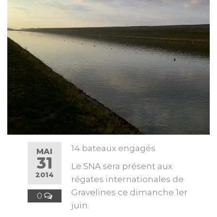
14 bateaux engagés
MAI
31
Le SNA sera présent aux
2014
régates internationales de
Gravelines ce dimanche 1er
0
juin.