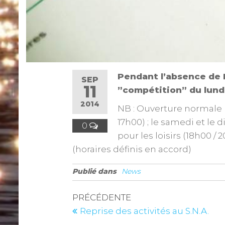
Pendant l’absence de F
SEP
11
”compétition” du lund
2014
NB : Ouverture normale l
17h00) ; le samedi et le 
0
pour les loisirs (18h00 /
(horaires définis en accord)
Publié dans
News
PRÉCÉDENTE
Reprise des activités au S.N.A.