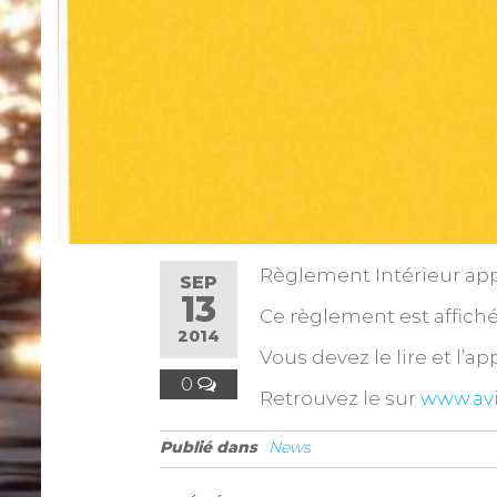
Règlement Intérieur app
SEP
13
Ce règlement est affiché
2014
Vous devez le lire et l’ap
0
Retrouvez le sur
www.avi
Publié dans
News