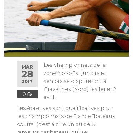
Les championnats de la
MAR
28
zone Nord/Est juniors et
seniors se disputeront à
2017
Gravelines (Nord) les 1er et 2
0
avril.
Les épreuves sont qualificatives pour
les championnats de France ”bateaux
courts” (c’est à dire un ou deux
rameurs par bateau) qui se