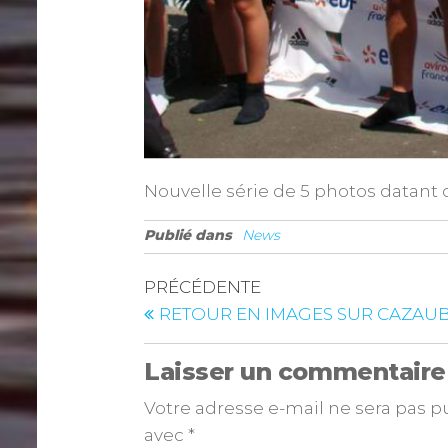
Nouvelle série de 5 photos datant de
Publié dans
News
PRÉCÉDENTE
RETOUR EN IMAGES SUR CAZAU
Laisser un commentaire
Votre adresse e-mail ne sera pas p
avec
*