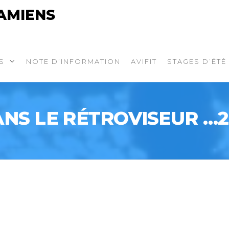
AMIENS
S
NOTE D’INFORMATION
AVIFIT
STAGES D’ÉTÉ
NS LE RÉTROVISEUR …2