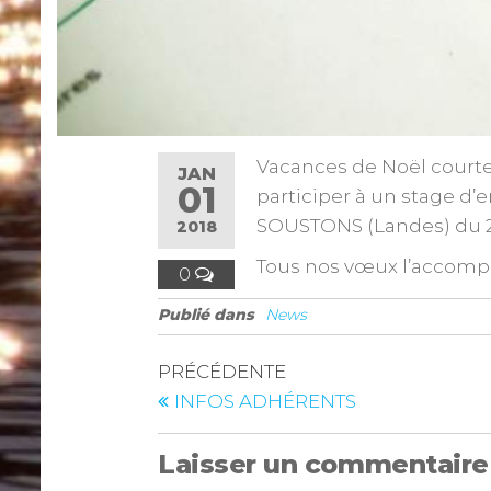
Vacances de Noël court
JAN
01
participer à un stage d’
SOUSTONS (Landes) du 2 a
2018
Tous nos vœux l’accom
0
Publié dans
News
PRÉCÉDENTE
INFOS ADHÉRENTS
Laisser un commentaire