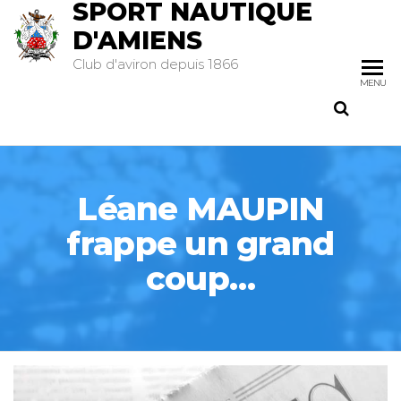
SPORT NAUTIQUE
D'AMIENS
Club d'aviron depuis 1866
MENU
Léane MAUPIN
frappe un grand
coup…