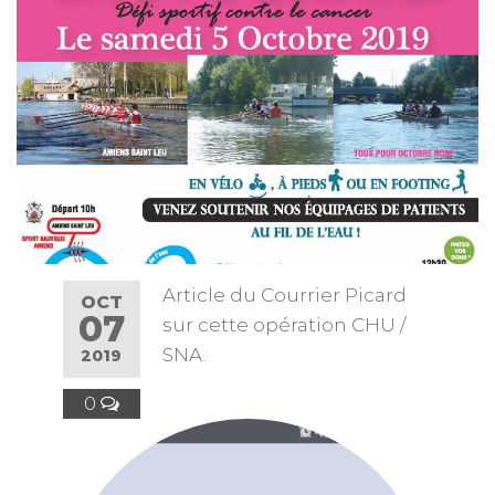
Article du Courrier Picard
OCT
07
sur cette opération CHU /
SNA.
2019
0