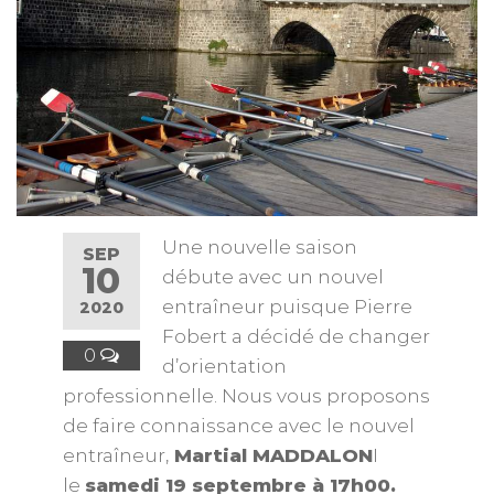
Une nouvelle saison
SEP
10
débute avec un nouvel
entraîneur puisque Pierre
2020
Fobert a décidé de changer
0
d’orientation
professionnelle. Nous vous proposons
de faire connaissance avec le nouvel
entraîneur,
Martial MADDALON
I
le
samedi 19 septembre à 17h00.