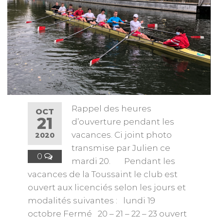
Rappel des heures
OCT
21
d’ouverture pendant les
vacances. Ci joint photo
2020
transmise par Julien ce
0
mardi 20. Pendant les
vacances de la Toussaint le club est
ouvert aux licenciés selon les jours et
modalités suivantes : lundi 19
octobre Fermé 20 – 21 – 22 – 23 ouvert