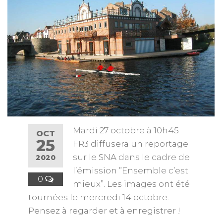
Mardi 27 octobre à 10h45
OCT
25
FR3 diffusera un reportage
sur le SNA dans le cadre de
2020
l’émission ”Ensemble c’est
0
mieux”. Les images ont été
tournées le mercredi 14 octobre.
Pensez à regarder et à enregistrer !