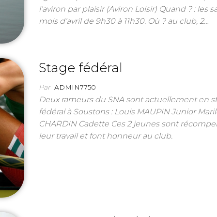
l’aviron par plaisir (Aviron Loisir) Quand ? : les
mois d’avril de 9h30 à 11h30. Où ? au club, 2…
Stage fédéral
Par
ADMIN7750
Deux rameurs du SNA sont actuellement en s
fédéral à Soustons : Louis MAUPIN Junior Mari
CHARDIN Cadette Ces 2 jeunes sont récompe
leur travail et font honneur au club.