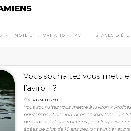
AMIENS
S
NOTE D’INFORMATION
AVIFIT
STAGES D’ÉTÉ
Vous souhaitez vous mettre
l’aviron ?
Par
ADMIN7750
Vous souhaitez vous mettre à l’aviron ? Profite
printemps et des journées ensoleillées … Le S.
procèdera à des formations pour les personne
âgées de plus de 18 ans désirant s’initier et pr