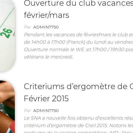
Ouverture du club vacance
février/mars
Par
ADMIN7750
Pendant les vacances de février/mars le club e
de 14h00 à 17h00 (Franck) du lundi au vendred
Ouverture normale le WE. et 17h00 / 19h30 pou
vétérans le mercredi.
Criteriums d’ergomètre de Cr
Février 2015
Par
ADMIN7750
Le SNA a nouvelle fois obtenu d’excellents résu
critérium d’ergomètre de Creil 2015. Notons le
podiums de la section compétition : MD : 1ère