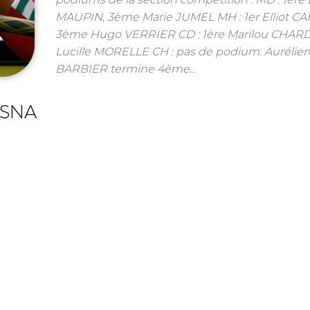
MAUPIN, 3ème Marie JUMEL MH : 1er Elliot C
3ème Hugo VERRIER CD : 1ère Marilou CHAR
Lucille MORELLE CH : pas de podium. Aurélie
BARBIER termine 4ème…
 SNA