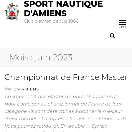
SPORT NAUTIQUE
D'AMIENS
Club d'aviron depuis 1866
MENU
Mois :
juin 2023
Championnat de France Master
Par
SN AMIENS
Ce week-end, nos Master se rendent au Creusot
pour participer au championnat de France de leur
catégorie. Ils sont déterminés à donner le meilleur
d’eux-mêmes et à représenter fièrement notre club.
Vous pourrez retrouver, En double : – Sylvain