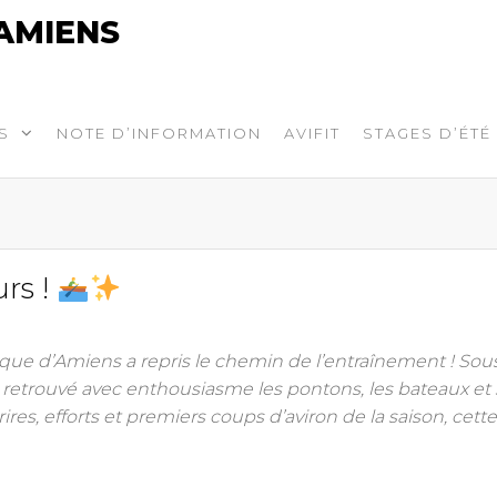
AMIENS
S
NOTE D’INFORMATION
AVIFIT
STAGES D’ÉTÉ
rs !
ique d’Amiens a repris le chemin de l’entraînement ! So
 retrouvé avec enthousiasme les pontons, les bateaux et 
res, efforts et premiers coups d’aviron de la saison, cette