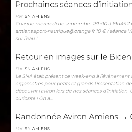
Prochaines séances d’initiation
Par
SN AMIENS
Chaque mercredi de septembre 18h00 à 19h45 2 bd
amiens.sport-nautique@orange.fr 10 € / séance Vie
sur l’eau !
Retour en images sur le Bicen
Par
SN AMIENS
Le SNA était présent ce week-end à l’événement o
ergomètres pour petits et grands Présentation de no
découvrir l’aviron lors de nos séances d’initiation
curiosité ! On a…
Randonnée Aviron Amiens → C
Par
SN AMIENS