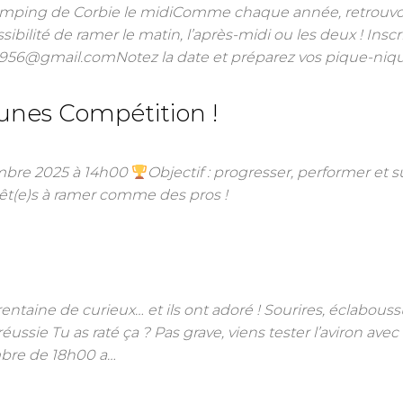
camping de Corbie le midiComme chaque année, retrouv
ibilité de ramer le matin, l’après-midi ou les deux ! Inscr
i1956@gmail.comNotez la date et préparez vos pique-niq
eunes Compétition !
mbre 2025 à 14h00
Objectif : progresser, performer et s
t(e)s à ramer comme des pros !
rentaine de curieux… et ils ont adoré ! Sourires, éclabouss
éussie Tu as raté ça ? Pas grave, viens tester l’aviron avec
mbre de 18h00 a…