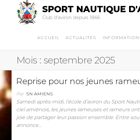
SPORT NAUTIQUE D'
Club d'aviron depuis 1866
ACCUEIL
ACTUALITÉS
INFORMATION
Mois :
septembre 2025
Reprise pour nos jeunes rameu
Par
SN AMIENS
Samedi après-midi, l’école d’aviron du Sport Naut
ciel amiénois, les jeunes rameuses et rameurs ont
joie de partager leur passion ensemble. Entre souri
annonce…