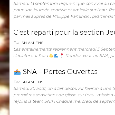
Samedi 13 septembre Pique-nique convivial au 
pour une journée sportive et amicale sur l’eau Poss
par mail auprès de Philippe Kaminski : pkaminsk
C’est reparti pour la section J
Par
SN AMIENS
Les entraînements reprennent mercredi 3 Septe
s’éclater sur l’eau
Rendez-vous au SNA, prê
SNA – Portes Ouvertes
Par
SN AMIENS
Samedi 30 août, on a fait découvrir l’aviron à une t
premières sensations de glisse sur l’eau : mission r
rejoins la team SNA ! Chaque mercredi de septe