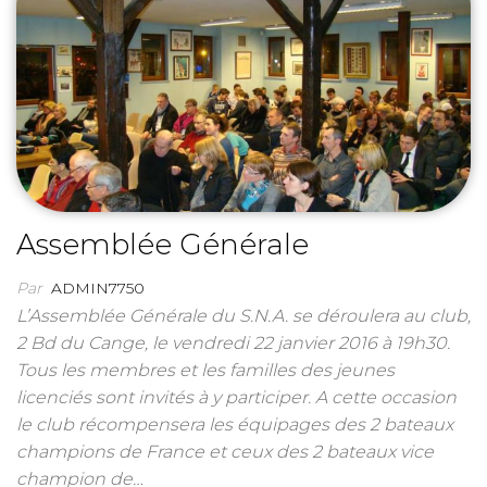
Assemblée Générale
Par
ADMIN7750
L’Assemblée Générale du S.N.A. se déroulera au club,
2 Bd du Cange, le vendredi 22 janvier 2016 à 19h30.
Tous les membres et les familles des jeunes
licenciés sont invités à y participer. A cette occasion
le club récompensera les équipages des 2 bateaux
champions de France et ceux des 2 bateaux vice
champion de…