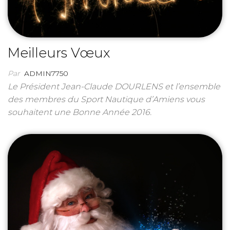
Meilleurs Vœux
Par
ADMIN7750
Le Président Jean-Claude DOURLENS et l’ensemble
des membres du Sport Nautique d’Amiens vous
souhaitent une Bonne Année 2016.