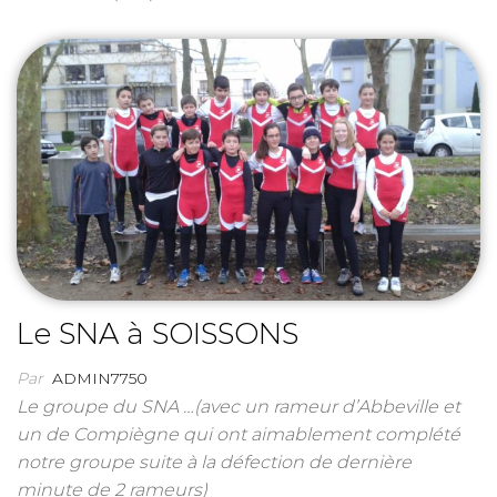
Le SNA à SOISSONS
Par
ADMIN7750
Le groupe du SNA …(avec un rameur d’Abbeville et
un de Compiègne qui ont aimablement complété
notre groupe suite à la défection de dernière
minute de 2 rameurs)