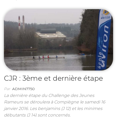
CJR : 3ème et dernière étape
Par
ADMIN7750
La dernière étape du Challenge des Jeunes
Rameurs se déroulera à Compiègne le samedi 16
janvier 2016. Les benjamins (J 12) et les minimes
débutants (J 14) sont concernés.