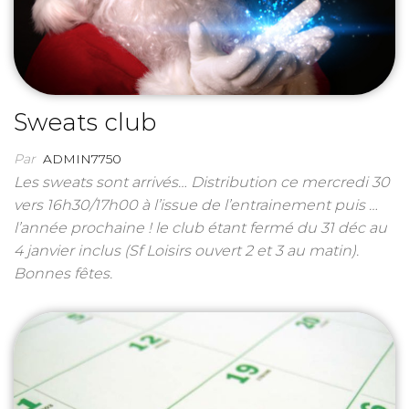
Sweats club
Par
ADMIN7750
Les sweats sont arrivés… Distribution ce mercredi 30
vers 16h30/17h00 à l’issue de l’entrainement puis …
l’année prochaine ! le club étant fermé du 31 déc au
4 janvier inclus (Sf Loisirs ouvert 2 et 3 au matin).
Bonnes fêtes.