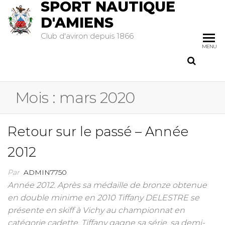
SPORT NAUTIQUE
D'AMIENS
Club d'aviron depuis 1866
MENU
Mois :
mars 2020
Retour sur le passé – Année
2012
Par
ADMIN7750
Année 2012. Après sa médaille de bronze obtenue
en double minime en 2010 Tiffany DELESTRE se
présente en skiff à Vichy au championnat en
catégorie cadette. Tiffany gagne sa série, sa demi-