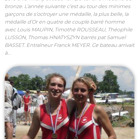
bronze. L’année suivante c’est au tour des minimes
garçons de s’octroyer une médaille, la plus belle, la
médaille d’Or en quatre de couple barré homme
avec Louis MAUPIN, Timothé ROUSSEAU, Théophile
LUSSON, Thomas HNATYSZYN barrés pat Samuel
BASSET. Entraîneur Franck MEYER. Ce bateau arrivait
à…