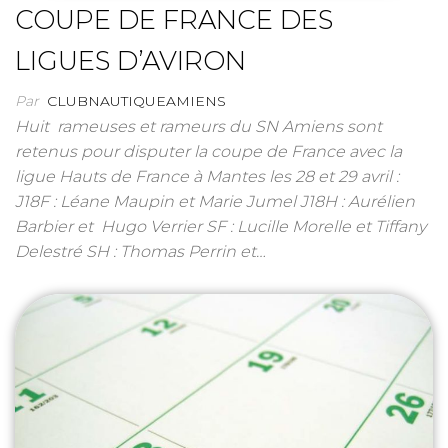
COUPE DE FRANCE DES
LIGUES D’AVIRON
Par
CLUBNAUTIQUEAMIENS
Huit rameuses et rameurs du SN Amiens sont
retenus pour disputer la coupe de France avec la
ligue Hauts de France à Mantes les 28 et 29 avril :
J18F : Léane Maupin et Marie Jumel J18H : Aurélien
Barbier et Hugo Verrier SF : Lucille Morelle et Tiffany
Delestré SH : Thomas Perrin et…